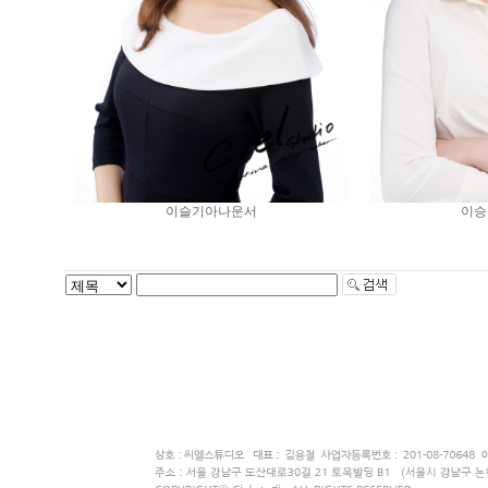
이슬기아나운서
이승