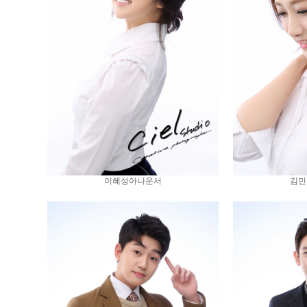
이혜성아나운서
김민